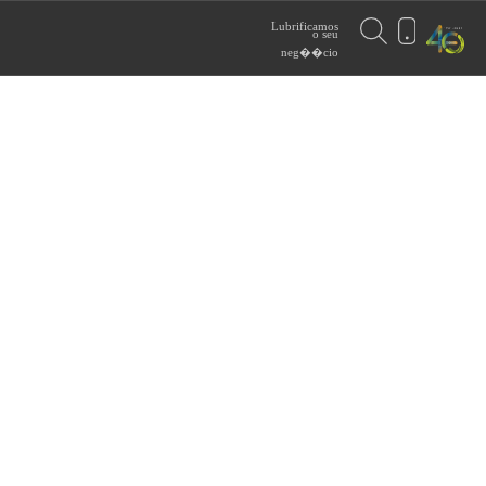
Lubrificamos
o seu
neg��cio