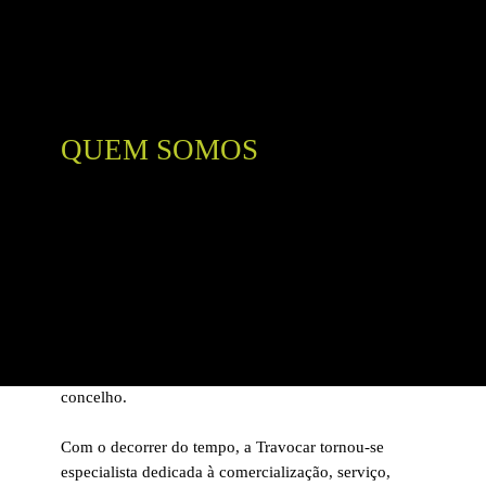
QUEM SOMOS
A Travocar – Lubrificantes, Lda nasceu de uma
oportunidade de negócio perspectivada há mais de
30 anos, pelo seu fundador Armando Correia Simões.
Fundada em Agosto de 1981, com sede em Águeda,
esta tinha como principal objectivo o fornecimento
direto de lubrificantes às oficinas e indústrias do
concelho.
Com o decorrer do tempo, a Travocar tornou-se
especialista dedicada à comercialização, serviço,